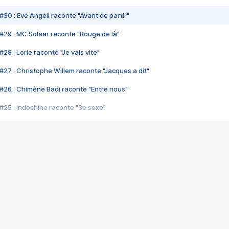
#30 : Eve Angeli raconte "Avant de partir"
#29 : MC Solaar raconte "Bouge de là"
28 : Lorie raconte "Je vais vite"
#27 : Christophe Willem raconte "Jacques a dit"
#26 : Chimène Badi raconte "Entre nous"
#25 : Indochine raconte "3e sexe"
#24 : Zaho raconte "C'est chelou"
#23 : Patrick Bruel raconte "Au café des délices"
#22 : Kyo raconte "Le chemin"
#21 : Nolwenn Leroy raconte "Cassé"
#20 : Patrick Hernandez raconte "Born to be alive"
#19 : Lorie raconte "Près de moi"