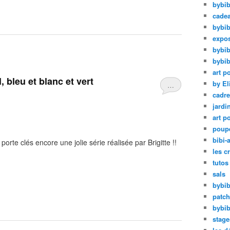
bybib
cadea
bybib
expos
bybib
bybib
art p
, bleu et blanc et vert
by El
…
cadre
jardi
art p
poup
bibi-a
porte clés encore une jolie série réalisée par Brigitte !!
les c
tutos
sals
bybib
patc
bybib
stage