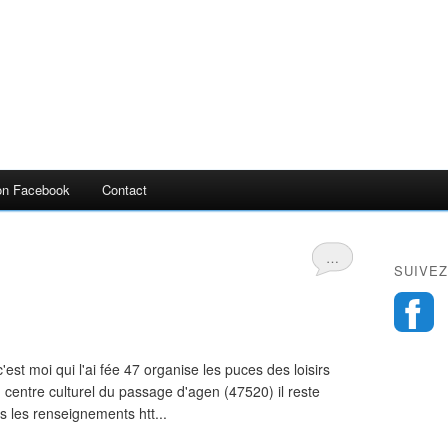
n Facebook
Contact
…
SUIVEZ
'est moi qui l'ai fée 47 organise les puces des loisirs
 centre culturel du passage d'agen (47520) il reste
us les renseignements htt...