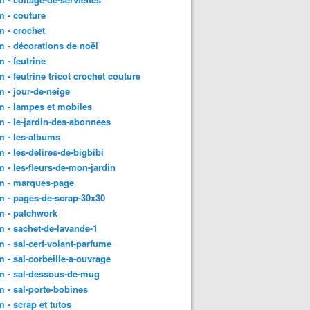
 - couture
 - crochet
 - décorations de noël
 - feutrine
 - feutrine tricot crochet couture
 - jour-de-neige
 - lampes et mobiles
 - le-jardin-des-abonnees
 - les-albums
 - les-delires-de-bigbibi
 - les-fleurs-de-mon-jardin
m - marques-page
 - pages-de-scrap-30x30
m - patchwork
 - sachet-de-lavande-1
 - sal-cerf-volant-parfume
 - sal-corbeille-a-ouvrage
m - sal-dessous-de-mug
 - sal-porte-bobines
 - scrap et tutos