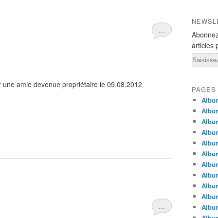
NEWSL
…
Abonnez
articles 
Email
our une amie devenue propriétaire le 09.08.2012
PAGES
Albu
Album
Album
Album
Album
Album
Album
Album
Album
Album
…
Album
Album