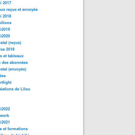
i 2017
ux reçus et envoyés
i 2018
itions
i2019
i2020
ostal (reçus)
isa 2018
s et tableaux
n des abonnées
ostal (envoyés)
ées
rtlight
réations de Lilou
i2022
hwork
i2021
s et formations