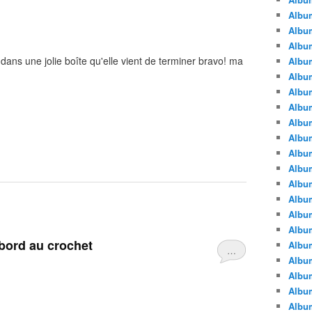
Album
Album
Album
 dans une jolie boîte qu'elle vient de terminer bravo! ma
Album
Album
Album
Album
Album
Album
Album
Album
Albu
Album
Albu
Album
 bord au crochet
Album
…
Album
Albu
Album
Album