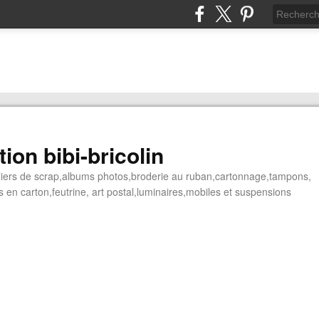
ion bibi-bricolin
ateliers de scrap,albums photos,broderie au ruban,cartonnage,tampons,
 en carton,feutrine, art postal,luminaires,mobiles et suspensions