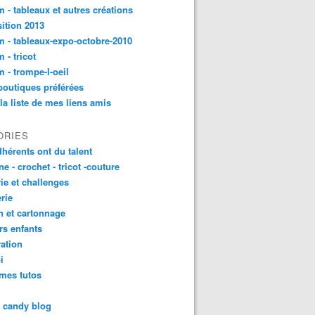
 - tableaux et autres créations
ition 2013
 - tableaux-expo-octobre-2010
 - tricot
 - trompe-l-oeil
outiques préférées
 la liste de mes liens amis
ORIES
dhérents ont du talent
ne - crochet - tricot -couture
rie et challenges
rie
n et cartonnage
ers enfants
ation
i
mes tutos
t candy blog