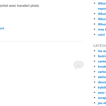
Album
ochet avec transfert photo
expos
Album
Album
Album
ture
mes b
voici
CATÉG
les a
feutri
carte
…
brode
carto
ateli
decor
bybib
avec 
scrap
jeu e