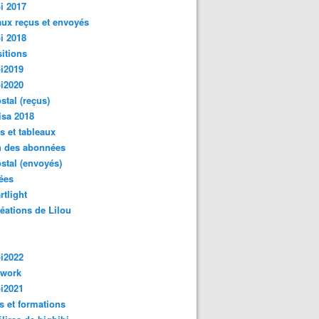
i 2017
ux reçus et envoyés
i 2018
itions
i2019
i2020
ostal (reçus)
isa 2018
s et tableaux
n des abonnées
ostal (envoyés)
ées
rtlight
réations de Lilou
i2022
hwork
i2021
s et formations