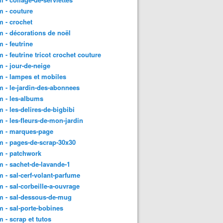
 - couture
 - crochet
 - décorations de noël
 - feutrine
 - feutrine tricot crochet couture
 - jour-de-neige
 - lampes et mobiles
 - le-jardin-des-abonnees
 - les-albums
 - les-delires-de-bigbibi
 - les-fleurs-de-mon-jardin
m - marques-page
 - pages-de-scrap-30x30
m - patchwork
 - sachet-de-lavande-1
 - sal-cerf-volant-parfume
 - sal-corbeille-a-ouvrage
m - sal-dessous-de-mug
 - sal-porte-bobines
 - scrap et tutos