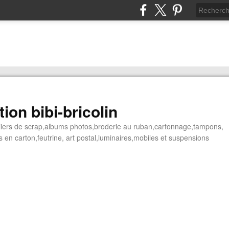
ion bibi-bricolin
ateliers de scrap,albums photos,broderie au ruban,cartonnage,tampons,
 en carton,feutrine, art postal,luminaires,mobiles et suspensions