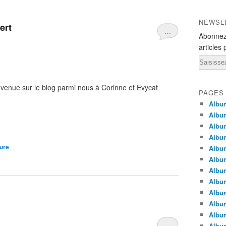
NEWSL
ert
…
Abonnez
articles 
Email
nvenue sur le blog parmi nous à Corinne et Evycat
PAGES
Albu
Album
Album
Album
ture
Album
Album
Album
Album
Album
Album
Album
…
Album