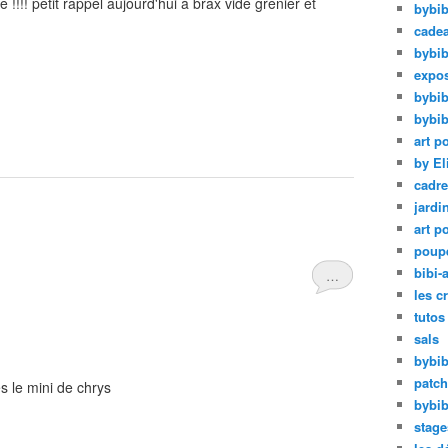
!!! petit rappel aujourd'hui à brax vide grenier et
bybib
cadea
bybib
expos
bybib
bybib
art p
by El
cadre
jardi
art p
poup
bibi-a
…
les c
tutos
sals
bybib
patc
s le mini de chrys
bybib
stage