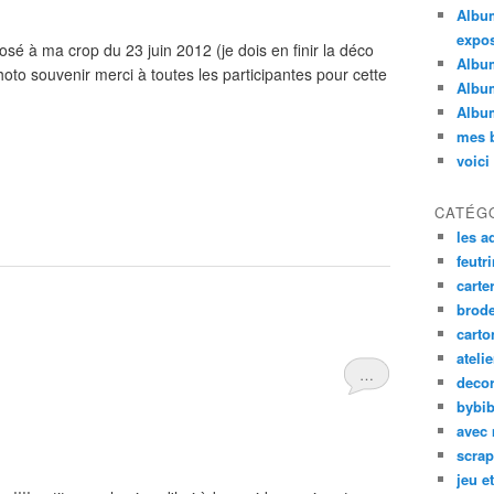
Album
expos
posé à ma crop du 23 juin 2012 (je dois en finir la déco
Album
photo souvenir merci à toutes les participantes pour cette
Album
Album
mes b
voici
CATÉG
les a
feutri
carte
brode
carto
ateli
…
decor
bybib
avec 
scrap
jeu e