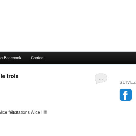
n Facebook
Contact
e trois
…
SUIVEZ
e félicitations Alice !!!!!!