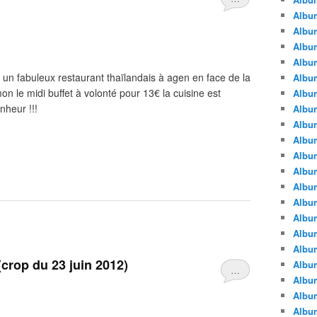
Album
Album
Album
Album
ir un fabuleux restaurant thaïlandais à agen en face de la
Album
 le midi buffet à volonté pour 13€ la cuisine est
Album
nheur !!!
Album
Album
Album
Album
Album
Albu
Album
Albu
Album
Album
crop du 23 juin 2012)
Album
…
Albu
Album
Album