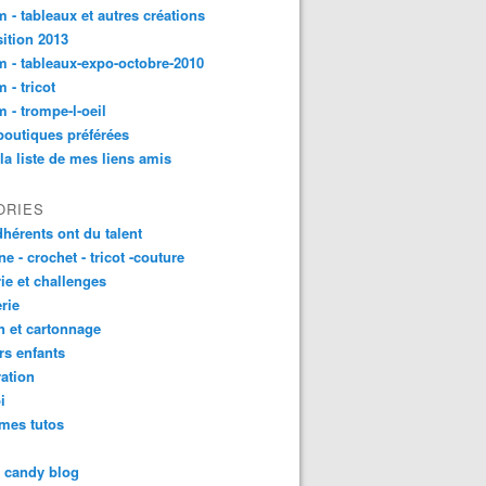
 - tableaux et autres créations
ition 2013
 - tableaux-expo-octobre-2010
 - tricot
 - trompe-l-oeil
outiques préférées
 la liste de mes liens amis
ORIES
dhérents ont du talent
ne - crochet - tricot -couture
rie et challenges
rie
n et cartonnage
ers enfants
ation
i
mes tutos
t candy blog