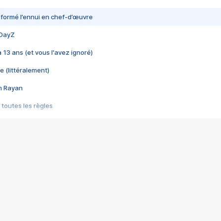
nsformé l’ennui en chef-d’œuvre
 DayZ
 a 13 ans (et vous l'avez ignoré)
e (littéralement)
im Rayan
 toutes les règles
s les jeux vidéo
us choquant de Rockstar ? - Le scandale BULLY
e plus moche de Steam
du RÊVE tourne au CAUCHEMAR
pendant 8 heures
it… à tort