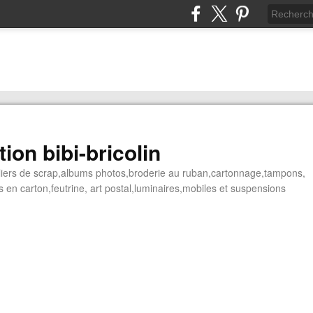
ion bibi-bricolin
ateliers de scrap,albums photos,broderie au ruban,cartonnage,tampons,
 en carton,feutrine, art postal,luminaires,mobiles et suspensions