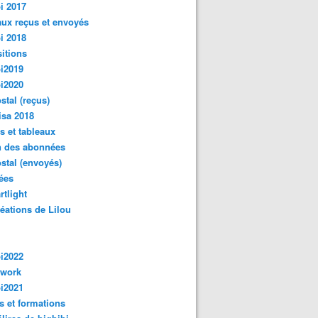
i 2017
ux reçus et envoyés
i 2018
itions
i2019
i2020
ostal (reçus)
isa 2018
s et tableaux
n des abonnées
ostal (envoyés)
ées
rtlight
réations de Lilou
i2022
hwork
i2021
s et formations