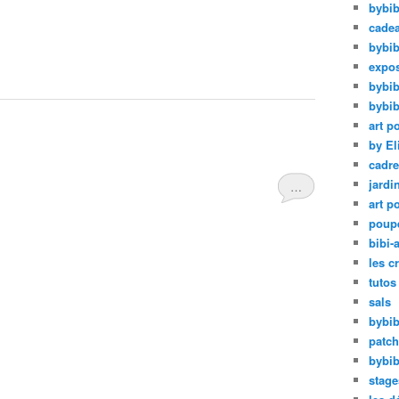
bybib
cadea
bybib
expos
bybib
bybib
art p
by El
cadre
jardi
…
art p
poup
bibi-a
les c
tutos
sals
bybib
patc
bybib
stage