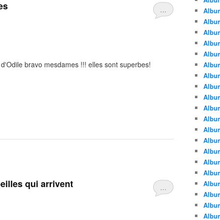
es
…
Album
Album
Album
Album
Album
e d'Odile bravo mesdames !!! elles sont superbes!
Album
Album
Album
Album
Album
Album
Albu
Album
Albu
Album
Album
illes qui arrivent
Album
…
Albu
Album
Album