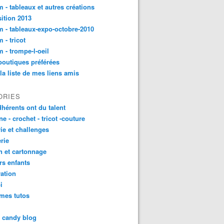
 - tableaux et autres créations
ition 2013
 - tableaux-expo-octobre-2010
 - tricot
 - trompe-l-oeil
outiques préférées
 la liste de mes liens amis
ORIES
dhérents ont du talent
ne - crochet - tricot -couture
rie et challenges
rie
n et cartonnage
ers enfants
ation
i
mes tutos
t candy blog