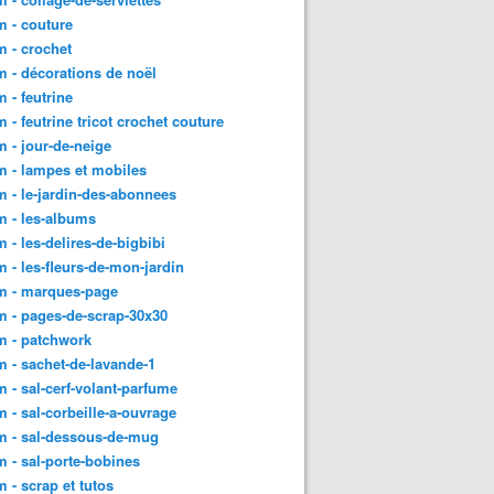
 - couture
 - crochet
 - décorations de noël
 - feutrine
 - feutrine tricot crochet couture
 - jour-de-neige
 - lampes et mobiles
 - le-jardin-des-abonnees
 - les-albums
 - les-delires-de-bigbibi
 - les-fleurs-de-mon-jardin
m - marques-page
 - pages-de-scrap-30x30
m - patchwork
 - sachet-de-lavande-1
 - sal-cerf-volant-parfume
 - sal-corbeille-a-ouvrage
m - sal-dessous-de-mug
 - sal-porte-bobines
 - scrap et tutos