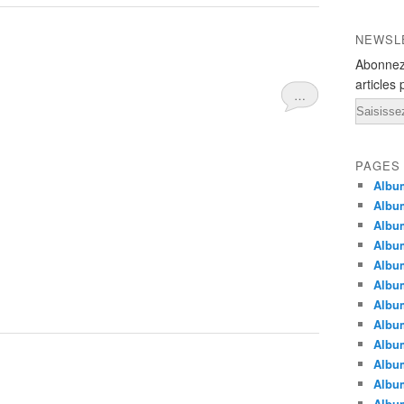
NEWSL
Abonnez
articles 
…
Email
PAGES
Albu
Album
Album
Album
Album
Album
Album
Album
Album
Album
Album
Album