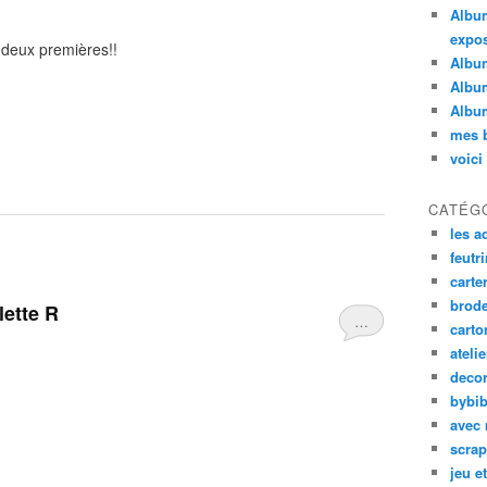
Album
expos
x deux premières!!
Album
Album
Album
mes b
voici
CATÉG
les a
feutri
carte
brode
lette R
…
carto
ateli
decor
bybib
avec 
scrap
jeu e