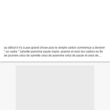
au début il n'y a pas grand chose puis le simple carton commençe a devenir
" un cadre " sylvette jeannine paule marie- jeanne et voici les cadres en fin
de journée celui de sylvette celui de jeannine celui de paule et celui de
marie-jeanne il n'y avait...