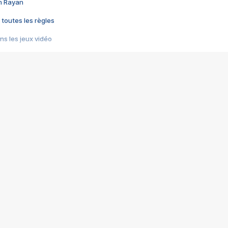
im Rayan
 toutes les règles
s les jeux vidéo
us choquant de Rockstar ? - Le scandale BULLY
e plus moche de Steam
du RÊVE tourne au CAUCHEMAR
pendant 8 heures
it… à tort
umiliés par un jeu vidéo
ire - Final Fantasy 8
ti un empire - Age of Empires
story DOFUS
tard, il crée l'un des pires jeux de tous les temps, MindsEye.