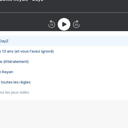
 DayZ
 a 13 ans (et vous l'avez ignoré)
e (littéralement)
im Rayan
 toutes les règles
s les jeux vidéo
us choquant de Rockstar ? - Le scandale BULLY
e plus moche de Steam
du RÊVE tourne au CAUCHEMAR