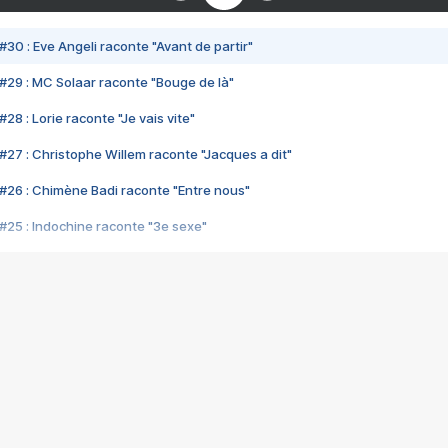
#30 : Eve Angeli raconte "Avant de partir"
#29 : MC Solaar raconte "Bouge de là"
28 : Lorie raconte "Je vais vite"
#27 : Christophe Willem raconte "Jacques a dit"
#26 : Chimène Badi raconte "Entre nous"
#25 : Indochine raconte "3e sexe"
#24 : Zaho raconte "C'est chelou"
#23 : Patrick Bruel raconte "Au café des délices"
#22 : Kyo raconte "Le chemin"
#21 : Nolwenn Leroy raconte "Cassé"
#20 : Patrick Hernandez raconte "Born to be alive"
#19 : Lorie raconte "Près de moi"