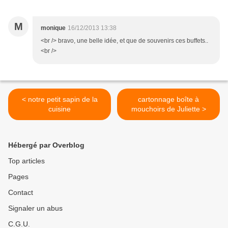
M
monique
16/12/2013 13:38
<br /> bravo, une belle idée, et que de souvenirs ces buffets..
<br />
< notre petit sapin de la
cartonnage boîte à
cuisine
mouchoirs de Juliette >
Hébergé par Overblog
Top articles
Pages
Contact
Signaler un abus
C.G.U.