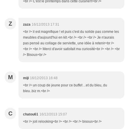
<br /> C'est le printemps dans cette cuisine!!!<br />
Z
zaza
16/12/2013 17:31
<br /> il est magnifique ! et puis c'est du solide pas comme les
meubles d'aujourd'hui en kit.<br /> <br /> <br /> Je n'aurais
pas pensé au collage de serviette, une idée à retenir<br />
<br /> <br /> Merci d'avoir satisfait ma curiosité<br /> <br /> <br
/> Bisous<br />
M
miji
16/12/2013 16:48
<br /> un coup de jeune pour ce buffet ...et du bleu, du
bleu..biz m.<br />
C
chatou61
16/12/2013 15:07
<br /> joli relooking<br /> <br /> <br /> bisous<br />