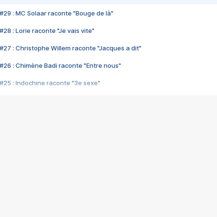
#29 : MC Solaar raconte "Bouge de là"
28 : Lorie raconte "Je vais vite"
#27 : Christophe Willem raconte "Jacques a dit"
#26 : Chimène Badi raconte "Entre nous"
#25 : Indochine raconte "3e sexe"
#24 : Zaho raconte "C'est chelou"
#23 : Patrick Bruel raconte "Au café des délices"
#22 : Kyo raconte "Le chemin"
#21 : Nolwenn Leroy raconte "Cassé"
#20 : Patrick Hernandez raconte "Born to be alive"
#19 : Lorie raconte "Près de moi"
#18 : Michael Jones raconte "A nos actes manqués" (avec Jean-Jacque