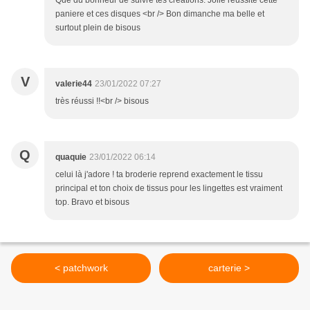
Que du bonheur de suivre tes créations. Jolie réussite cette
paniere et ces disques <br /> Bon dimanche ma belle et
surtout plein de bisous
V
valerie44
23/01/2022 07:27
très réussi !!<br /> bisous
Q
quaquie
23/01/2022 06:14
celui là j'adore ! ta broderie reprend exactement le tissu
principal et ton choix de tissus pour les lingettes est vraiment
top. Bravo et bisous
< patchwork
carterie >