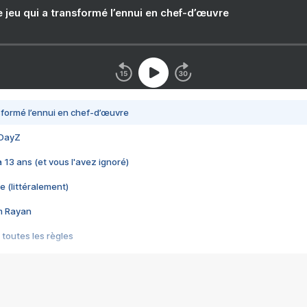
e jeu qui a transformé l’ennui en chef-d’œuvre
nsformé l’ennui en chef-d’œuvre
 DayZ
 a 13 ans (et vous l'avez ignoré)
e (littéralement)
im Rayan
 toutes les règles
s les jeux vidéo
us choquant de Rockstar ? - Le scandale BULLY