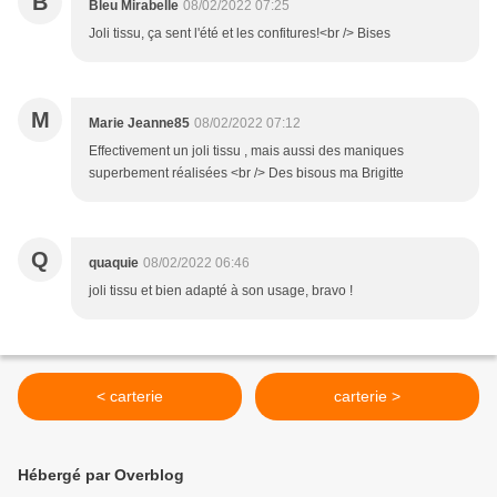
B
Bleu Mirabelle
08/02/2022 07:25
Joli tissu, ça sent l'été et les confitures!<br /> Bises
M
Marie Jeanne85
08/02/2022 07:12
Effectivement un joli tissu , mais aussi des maniques
superbement réalisées <br /> Des bisous ma Brigitte
Q
quaquie
08/02/2022 06:46
joli tissu et bien adapté à son usage, bravo !
< carterie
carterie >
Hébergé par Overblog