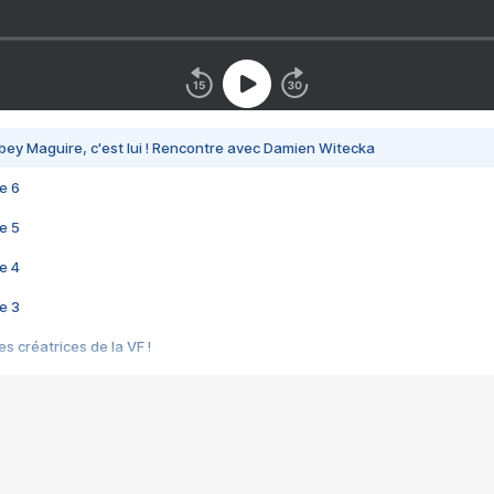
bey Maguire, c'est lui ! Rencontre avec Damien Witecka
e 6
e 5
e 4
e 3
s créatrices de la VF !
e 2
e 1
e Mektoub My Love arrive enfin ! Rencontre avec Shaïn Boumedine et Sal