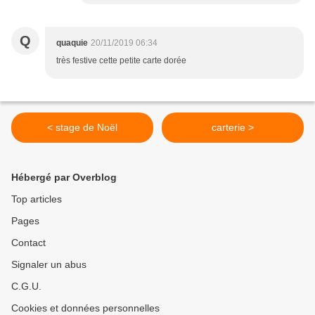
Q
quaquie
20/11/2019 06:34
très festive cette petite carte dorée
< stage de Noël
carterie >
Hébergé par Overblog
Top articles
Pages
Contact
Signaler un abus
C.G.U.
Cookies et données personnelles