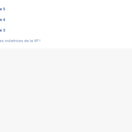
e 5
e 4
e 3
s créatrices de la VF !
e 2
e 1
e Mektoub My Love arrive enfin ! Rencontre avec Shaïn Boumedine et Sal
i : après Toni en famille
elle réalise le bouleversant Dites lui que je l'aime
ais ! Rencontre autour de Vie privée de Rebecca Zlotowski
 de Marguerite, Grave... Rencontre avec Ella Rumpf
 Les Rêveurs, un film intime sur la santé mentale