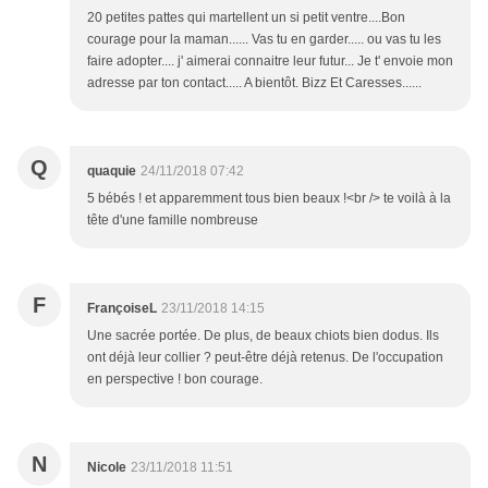
20 petites pattes qui martellent un si petit ventre....Bon
courage pour la maman...... Vas tu en garder..... ou vas tu les
faire adopter.... j' aimerai connaitre leur futur... Je t' envoie mon
adresse par ton contact..... A bientôt. Bizz Et Caresses......
Q
quaquie
24/11/2018 07:42
5 bébés ! et apparemment tous bien beaux !<br /> te voilà à la
tête d'une famille nombreuse
F
FrançoiseL
23/11/2018 14:15
Une sacrée portée. De plus, de beaux chiots bien dodus. Ils
ont déjà leur collier ? peut-être déjà retenus. De l'occupation
en perspective ! bon courage.
N
Nicole
23/11/2018 11:51