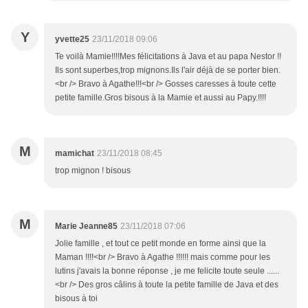
Y
yvette25
23/11/2018 09:06
Te voilà Mamie!!!!Mes félicitations à Java et au papa Nestor !!
Ils sont superbes,trop mignons.Ils l'air déjà de se porter bien.
<br /> Bravo à Agathe!!!<br /> Gosses caresses à toute cette
petite famille.Gros bisous à la Mamie et aussi au Papy.!!!!
M
mamichat
23/11/2018 08:45
trop mignon ! bisous
M
Marie Jeanne85
23/11/2018 07:06
Jolie famille , et tout ce petit monde en forme ainsi que la
Maman !!!!<br /> Bravo à Agathe !!!!!! mais comme pour les
lutins j'avais la bonne réponse , je me felicite toute seule ......
<br /> Des gros câlins à toute la petite famille de Java et des
bisous à toi