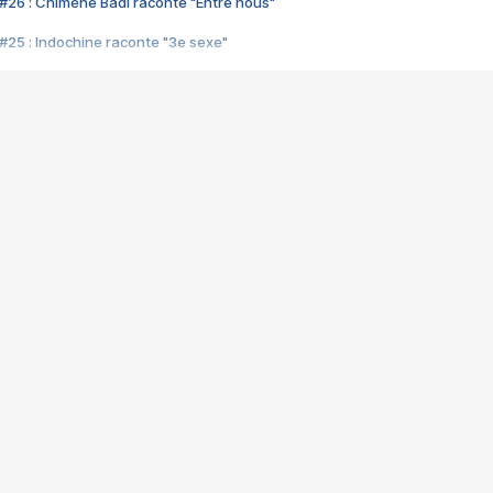
#26 : Chimène Badi raconte "Entre nous"
#25 : Indochine raconte "3e sexe"
#24 : Zaho raconte "C'est chelou"
#23 : Patrick Bruel raconte "Au café des délices"
#22 : Kyo raconte "Le chemin"
#21 : Nolwenn Leroy raconte "Cassé"
#20 : Patrick Hernandez raconte "Born to be alive"
#19 : Lorie raconte "Près de moi"
#18 : Michael Jones raconte "A nos actes manqués" (avec Jean-Jacque
#17 : Khaled raconte "Aïcha"
#16 : Corneille raconte "Parce qu'on vient de loin"
#15 : Indochine raconte "L'aventurier"
14 : Lorie raconte "Sur un air latino"