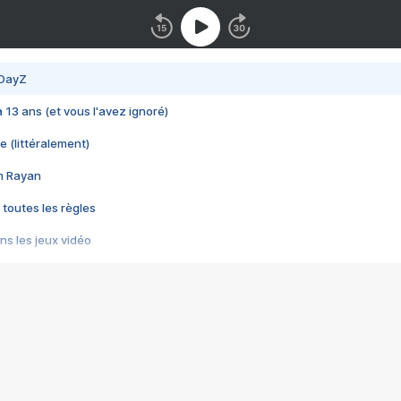
 DayZ
 a 13 ans (et vous l'avez ignoré)
e (littéralement)
im Rayan
 toutes les règles
s les jeux vidéo
us choquant de Rockstar ? - Le scandale BULLY
e plus moche de Steam
du RÊVE tourne au CAUCHEMAR
pendant 8 heures